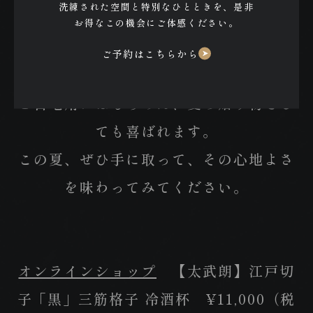
洗練された空間と特別なひとときを、是非
らこそ、大切な方にもぜひおすすめした
お得なこの機会にご体感ください。
い一品です。
ご予約はこちらから
ご自宅用にはもちろん、夏の贈り物とし
ても喜ばれます。
この夏、ぜひ手に取って、その心地よさ
を味わってみてください。
オンラインショップ
【太武朗】江戸切
子「黒」三筋格子 冷酒杯 ¥11,000（税