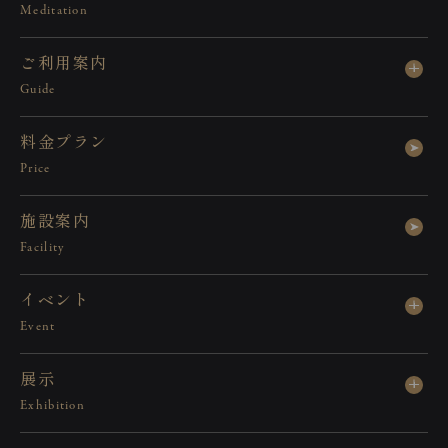
Meditation
ご
利
用
案
内
Guide
料
金
プ
ラ
ン
Price
施
設
案
内
Facility
イ
ベ
ン
ト
Event
展
示
Exhibition