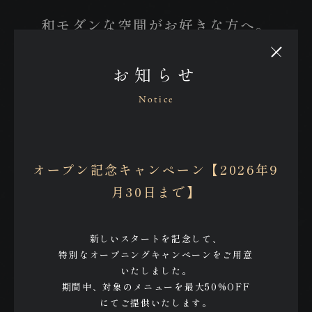
和モダンな空間がお好きな方へ。
お知らせ
そして、本当に良いものを長く使いたい
Notice
方へ。
予約
これからの暑い季節、冷たい一杯をお気
オープン記念キャンペーン【2026年9
Reservation
に入りの器で楽しんでみませんか。
月30日まで】
新しいスタートを記念して、
グラスが変わるだけで、いつもの晩酌が
THE NOMU 天神
特別なオープニングキャンペーンをご用意
いたしました。
少し特別な時間になります。
Tenjin
期間中、対象のメニューを最大50%OFF
「これは本当に良い」と感じたものだか
にてご提供いたします。