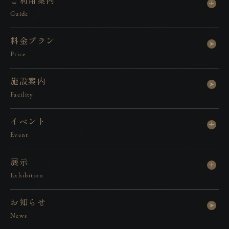
ご
利
用
案
内
Guide
料
金
プ
ラ
ン
Price
施
設
案
内
Facility
イ
ベ
ン
ト
Event
展
示
Exhibition
お
知
ら
せ
News