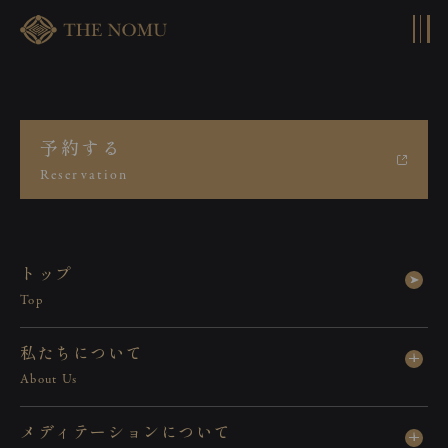
コンテンツへスキップ
予約する
【THE NOMU】ピックアップア
Reservation
イテム／［太武朗］江戸切子
「黒」三筋格子 冷酒杯
ト
ッ
プ
Top
2026.07.05
私
た
ち
に
つ
い
て
About Us
メ
デ
ィ
テ
ー
シ
ョ
ン
に
つ
い
て