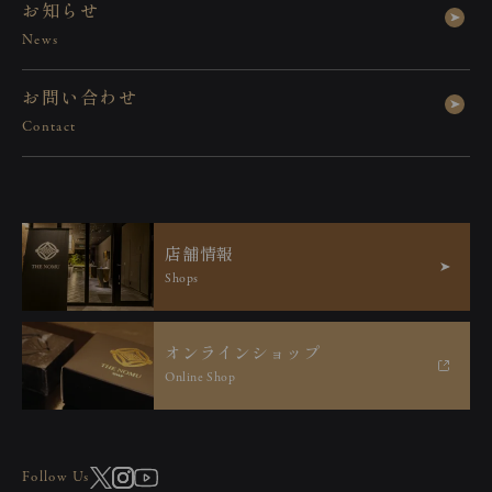
お
知
ら
せ
News
『漆黒に刻まれた、江
お
問
い
合
わ
せ
Contact
戸の美意識。』
店
舗
情
報
Shops
もし日本酒がお好きなら、一度は手に取
オ
ン
ラ
イ
ン
シ
ョ
ッ
プ
っていただきたい冷酒杯です。
Online Shop
太武朗の「江戸切子 黒 三筋格子 冷酒
Follow Us