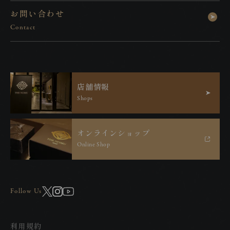
お
問
い
合
わ
せ
Contact
店
舗
情
報
Shops
オ
ン
ラ
イ
ン
シ
ョ
ッ
プ
Online Shop
Follow Us
利用規約