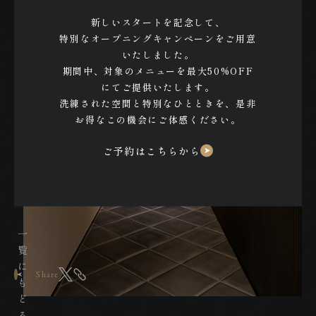
新しいスタートを記念して、
THE NOMU 天神
特別なオープニングキャンペーンをご用意
いたしました。
Tenjin
期間中、対象のメニューを最大50%OFF
にてご提供いたします。
洗練された空間と特別なひとときを、是非
お得なこの機会にご体感ください。
ご予約はこちらから
一
覧
に
Share
も
ど
る