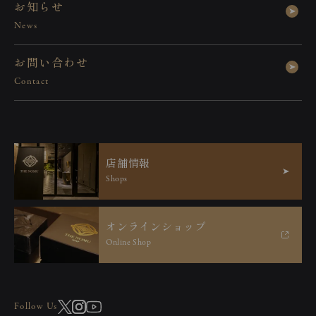
お
知
ら
せ
News
お問い合わせフォームより、予定されて
お
問
い
合
わ
せ
いるイベントの内容をご記入いただき、
Contact
どうぞお気軽にご連絡ください。
こちらから
店
舗
情
報
Shops
オ
ン
ラ
イ
ン
シ
ョ
ッ
プ
Online Shop
Follow Us