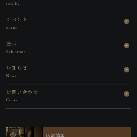
Facility
イ
ベ
ン
ト
Event
展
示
Exhibition
お
知
ら
せ
News
お
問
い
合
わ
せ
Contact
店
舗
情
報