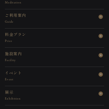
Meditation
ご
利
用
案
内
Guide
料
金
プ
ラ
ン
Price
静寂に包まれた空間が、作品の魅力をよ
施
設
案
内
り美しく引き立てます。
Facility
余白を活かした設えにより、素材やディ
イ
ベ
ン
ト
テールの存在感が際立つ展示が可能で
Event
す。
展
示
特別な空間で、あなたの世界観を表現し
Exhibition
てみませんか。