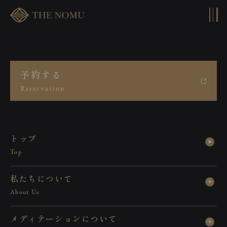
コンテンツへスキップ
予約する
主役は作品。空間は、その価値を
Reservation
引き出すために
ト
ッ
プ
Top
私
た
ち
に
つ
い
て
About Us
メ
デ
ィ
テ
ー
シ
ョ
ン
に
つ
い
て