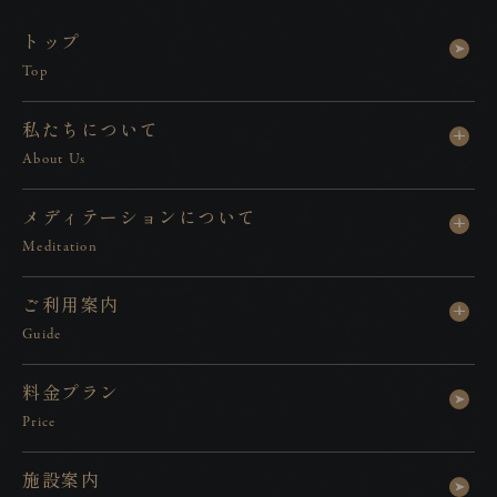
ト
ッ
プ
Top
私
た
ち
に
つ
い
て
About Us
メ
デ
ィ
テ
ー
シ
ョ
ン
に
つ
い
て
Meditation
ご
利
用
案
内
Guide
料
金
プ
ラ
ン
Price
施
設
案
内