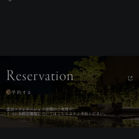
Reservation
予約する
温
浴
メ
デ
ィ
テ
ー
シ
ョ
ン
空
間
の
ご
利
用
や
、
イ
ベ
ン
ト
の
ご
参
加
に
つ
い
て
は
こ
ち
ら
よ
り
ご
予
約
く
だ
さ
い
。