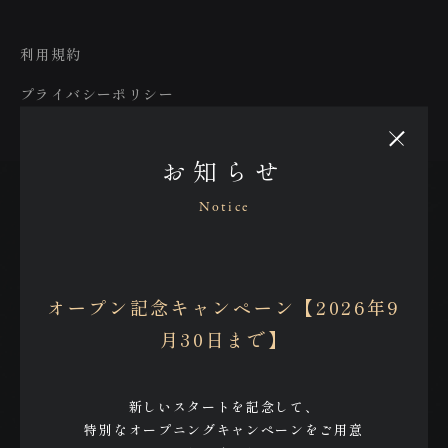
利用規約
プライバシーポリシー
イベントのご予約はこちら
お知らせ
Reservation
Notice
予約
一覧にもどる
Share
オープン記念キャンペーン【2026年9
Reservation
月30日まで】
新しいスタートを記念して、
THE NOMU 天神
特別なオープニングキャンペーンをご用意